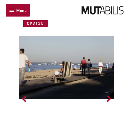
Menu
Menu
DESIGN
Previo
Next
us