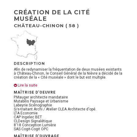
CRÉATION DE LA CITÉ
MUSÉALE
CHÂTEAU-CHINON ( 58 )
DESCRIPTION
Afin de redynamiser la fréquentation de deux musées existants
à Château-Chinon, le Conseil Général de la Nièvre a décidé de la
création de la « Cité muséale » dont le but est multiple.
Lire la suite
MAÎTRISE D’OEUVRE
P.Mauger architecte mandataire
Mutabilis Paysage et Urbanisme
Labeyrie Scénographie
S/s-traitant Archi / Atelier CLEA Architecte d'opé.
LTA Economie
CAP Ingelec BET
CLDesign Signalétique
8'18 Conception Lumière
SAS Cogit-Cogit OPC
MAÎTRISE D’OUVRAGE