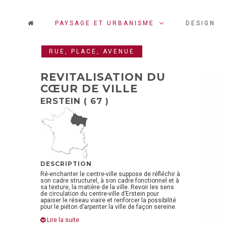
PAYSAGE ET URBANISME
DESIGN
RUE, PLACE, AVENUE
REVITALISATION DU
CŒUR DE VILLE
© Photographe H. Abbadie
ERSTEIN ( 67 )
DESCRIPTION
Ré-enchanter le centre-ville suppose de réfléchir à
son cadre structurel, à son cadre fonctionnel et à
sa texture, la matière de la ville. Revoir les sens
de circulation du centre-ville d’Erstein pour
apaiser le réseau viaire et renforcer la possibilité
pour le piéton d’arpenter la ville de façon sereine.
Lire la suite