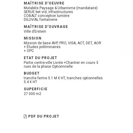
MAÎTRISE D’OEUVRE
Mutabilis Paysage & Urbanisme (mandataire)
SERUE bet vrd, infrastructures
COBALT conception lumière
DILUVIAL fontainerie
MAÎTRISE D’OUVRAGE
Ville d’Erstein
MISSION
Mission de base AVP, PRO, VISA, ACT, DET, AOR
+ Études préliminaires
+ OPC
ETAT DU PROJET
Partie centre-ville Livrée +Chantier en cours 3
rues de la phase Optionnnelle
BUDGET
tranche ferme 5.1 M € HT, tranches optionnelles
5.4 € HT
SUPERFICIE
27 000 m2
PDF DU PROJET