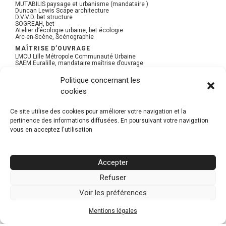
MUTABILIS paysage et urbanisme (mandataire )
Duncan Lewis Scape architecture
D.V.V.D. bet structure
SOGREAH, bet
Atelier d’écologie urbaine, bet écologie
Arc-en-Scène, Scénographie
MAÎTRISE D’OUVRAGE
LMCU Lille Métropole Communauté Urbaine
SAEM Euralille, mandataire maîtrise d’ouvrage
MISSION
Politique concernant les
Mission de base + EXE + Synthèse + Mobilier
cookies
ETAT DU PROJET
Jardin des Géants « Jardin remarquable », décerné par le ministère
de la Culture
Ce site utilise des cookies pour améliorer votre navigation et la
BUDGET
pertinence des informations diffusées. En poursuivant votre navigation
5,5 M€ HT
vous en acceptez l'utilisation
SUPERFICIE
3 ha
Accepter
Refuser
PDF DU PROJET
Voir les préférences
Mentions légales