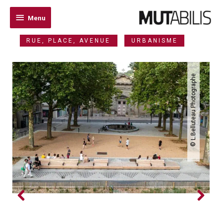
Menu
Menu
RUE, PLACE, AVENUE
URBANISME
© L.Belluteau Photographe
Previo
Next
us