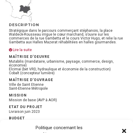
DESCRIPTION
Stratégique dans le parcours commerçant stéphanois, la place
Waldeck-Rousseau irrigue le cœur marchand, s’ouvre sur les
commerces de la rue Gambetta et le cours Victor Hugo, et relie la rue
Gambetta aux Halles Mazerat réhabilitées en halles gourmandes.
Lire la suite
MAÎTRISE D’OEUVRE
Mutabilis (mandataire, urbanisme, paysage, commerce, design,
économie)
Elcimaï (bet VRD, hydraulique et économie de la construction)
Cobalt (concepteur lumière)
MAÎTRISE D’OUVRAGE
Ville de Saint Etienne
Saint-Etienne Métropole
MISSION
Mission de base (AVP à AOR)
ETAT DU PROJET
Livraison juin 2023
BUDGET
1 173 520 € HT
Politique concernant les
SUPERFICIE